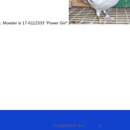
. Moeder is 17-6112333 “Power Girl”.
Johnny van Miert – Boom
| Aangedreven door
Mantra
&
WordPress.