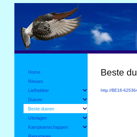
Beste du
Home
Nieuws
Liefhebber
http://BE18-62536
Duiven
Beste duiven
Uitslagen
Kampioenschappen
Reportages