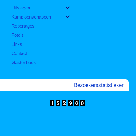
Uitslagen
Kampioenschappen
Reportages
Foto’s
Links
Contact
Gastenboek
Bezoekersstatistieken