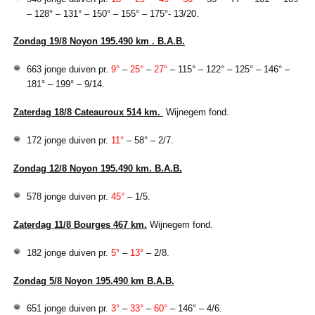
– 128° – 131° – 150° – 155° – 175°- 13/20.
Zondag 19/8 Noyon 195.490 km . B.A.B.
663 jonge duiven pr.
9°
–
25°
–
27°
– 115° – 122° – 125° – 146° –
181° – 199° – 9/14.
Zaterdag 18/8 Cateauroux 514 km.
Wijnegem fond.
172 jonge duiven pr.
11°
– 58° – 2/7.
Zondag 12/8 Noyon 195.490 km. B.A.B.
578 jonge duiven pr.
45°
– 1/5.
Zaterdag 11/8 Bourges 467 km.
Wijnegem fond.
182 jonge duiven pr.
5°
–
13°
– 2/8.
Zondag 5/8 Noyon 195.490 km B.A.B.
651 jonge duiven pr.
3°
–
33°
–
60°
– 146° – 4/6.