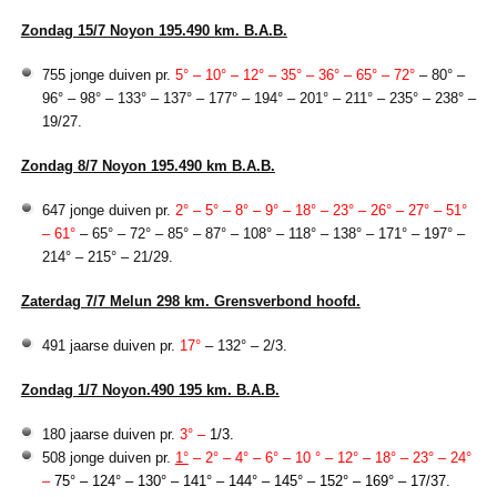
Zondag 15/7 Noyon 195.490 km. B.A.B.
755 jonge duiven pr.
5° – 10° – 12° – 35° – 36° – 65° – 72°
– 80° –
96° – 98° – 133° – 137° – 177° – 194° – 201° – 211° – 235° – 238° –
19/27.
Zondag 8/7 Noyon 195.490 km B.A.B.
647 jonge duiven pr.
2° – 5° – 8° – 9° – 18° – 23° – 26° – 27° – 51°
– 61°
– 65° – 72° – 85° – 87° – 108° – 118° – 138° – 171° – 197° –
214° – 215° – 21/29.
Zaterdag 7/7 Melun 298 km. Grensverbond hoofd.
491 jaarse duiven pr.
17°
– 132° – 2/3.
Zondag 1/7 Noyon.490 195 km. B.A.B.
180 jaarse duiven pr.
3° –
1/3.
508 jonge duiven pr.
1°
– 2° – 4° – 6° – 10 ° – 12° – 18° – 23° – 24°
–
75° – 124° – 130° – 141° – 144° – 145° – 152° – 169° – 17/37.