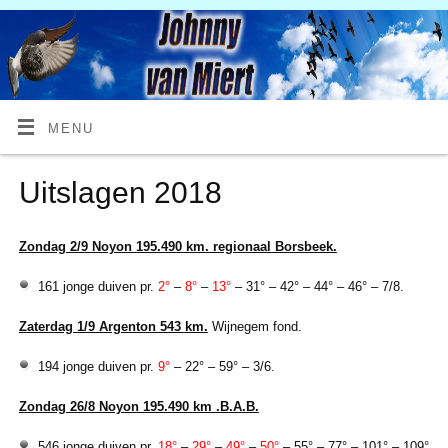
MENU
Uitslagen 2018
Zondag 2/9 Noyon 195.490 km. regionaal Borsbeek.
161 jonge duiven pr.
2°
–
8°
–
13°
– 31° – 42° – 44° – 46° – 7/8.
Zaterdag 1/9 Argenton 543 km.
Wijnegem fond.
194 jonge duiven pr.
9°
– 22° – 59° – 3/6.
Zondag 26/8 Noyon 195.490 km .B.A.B.
546 jonge duiven pr.
18°
–
29°
–
49°
–
50°
– 55° – 77° – 101° – 109°