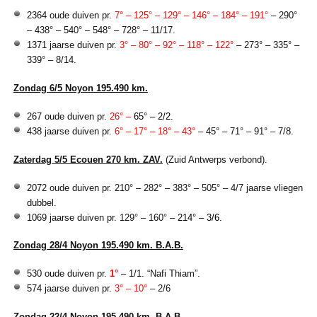
2364 oude duiven pr.
7° – 125° – 129° – 146° – 184° – 191°
– 290°
– 438° – 540° – 548° – 728° – 11/17.
1371 jaarse duiven pr.
3° – 80° – 92° – 118° – 122°
– 273° – 335° –
339° – 8/14.
Zondag 6/5 Noyon 195.490 km.
267 oude duiven pr.
26° –
65° – 2/2.
438 jaarse duiven pr.
6° – 17° – 18° – 43°
– 45° – 71° – 91° – 7/8.
Zaterdag 5/5 Ecouen 270 km. ZAV.
(Zuid Antwerps verbond).
2072 oude duiven pr. 210° – 282° – 383° – 505° – 4/7 jaarse vliegen
dubbel.
1069 jaarse duiven pr. 129° – 160°
– 214° – 3/6.
Zondag 28/4 Noyon 195.490 km. B.A.B.
530 oude duiven pr.
1°
– 1/1. “Nafi Thiam”.
574 jaarse duiven pr.
3° – 10°
– 2/6