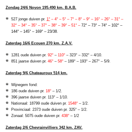
Zondag 24/6 Noyon 195.490 km. B.A.B.
527 jonge duiven pr.
1°
– 4° – 5° – 7° – 8° – 9° – 16° – 26° – 31° –
32° – 34° – 35° – 37° – 38° – 39° – 51° –
72° – 73° – 74° – 102° –
144° – 145° – 169° – 23/38.
Zaterdag 16/6 Ecouen 270 km. Z.A.V.
1281 oude duiven pr.
92°
–
110°
– 323° – 332° – 4/10.
851 jaarse duiven pr.
46°
–
58°
– 189° – 193° – 267° – 5/9.
Zaterdag 9/6 Chateauroux 514 km.
Wijnegem fond:
186 oude duiven pr.
18°
– 1/2.
396 jaarse duiven pr. 113° – 1/10.
Nationaal: 18799 oude duiven pr.
1548°
– 1/2.
Provinciaal: 2373 oude duiven pr. 325° – 1/2.
Zonaal: 5075 oude duiven pr.
438°
– 1/2
Zaterdag 2/6 Chevrainvilliers 342 km. ZAV.