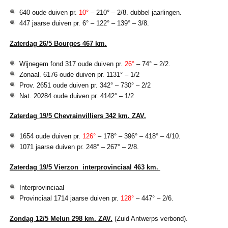
640 oude duiven pr.
10°
– 210° – 2/8. dubbel jaarlingen.
447 jaarse duiven pr. 6° – 122° – 139° – 3/8.
Zaterdag 26/5 Bourges 467 km.
Wijnegem fond 317 oude duiven pr.
26°
– 74° – 2/2.
Zonaal. 6176 oude duiven pr. 1131° – 1/2
Prov. 2651 oude duiven pr. 342° – 730° – 2/2
Nat. 20284 oude duiven pr. 4142° – 1/2
Zaterdag 19/5 Chevrainvilliers 342 km. ZAV.
1654 oude duiven pr.
126°
– 178° – 396° – 418° – 4/10.
1071 jaarse duiven pr. 248° – 267° – 2/8.
Zaterdag 19/5 Vierzon interprovinciaal 463 km.
Interprovinciaal
Provinciaal 1714 jaarse duiven pr.
128°
– 447° – 2/6.
Zondag 12/5 Melun 298 km. ZAV.
(Zuid Antwerps verbond).