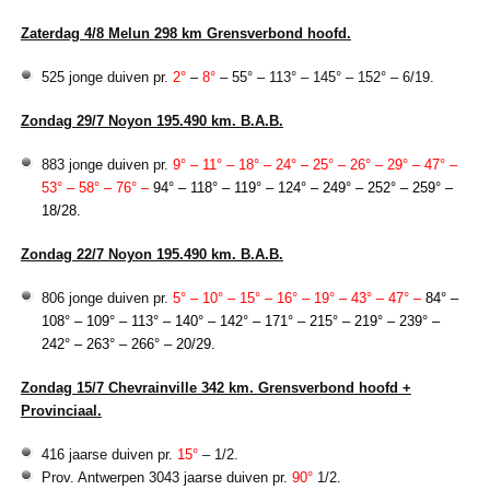
Zaterdag 4/8 Melun 298 km Grensverbond hoofd.
525 jonge duiven pr.
2°
–
8°
– 55° – 113° – 145° – 152° – 6/19.
Zondag 29/7 Noyon 195.490 km. B.A.B.
883 jonge duiven pr.
9° – 11° – 18° – 24° – 25° – 26° – 29° – 47° –
53° – 58° – 76° –
94° – 118° – 119° – 124° – 249° – 252° – 259° –
18/28.
Zondag 22/7 Noyon 195.490 km. B.A.B.
806 jonge duiven pr.
5° – 10° – 15° – 16° – 19° – 43° – 47° –
84° –
108° – 109° – 113° – 140° – 142° – 171° – 215° – 219° – 239° –
242° – 263° – 266° – 20/29.
Zondag 15/7 Chevrainville 342 km. Grensverbond hoofd +
Provinciaal.
416 jaarse duiven pr.
15°
– 1/2.
Prov. Antwerpen 3043 jaarse duiven pr.
90°
1/2.