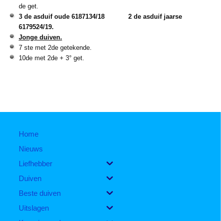
de get.
3 de asduif oude 6187134/18
2 de asduif jaarse
6179524/19.
Jonge duiven.
7 ste met 2de getekende.
10de met 2de + 3° get.
Home
Nieuws
Liefhebber
Duiven
Beste duiven
Uitslagen