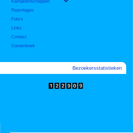
Kampioenschappen
Reportages
Foto’s
Links
Contact
Gastenboek
Bezoekersstatistieken