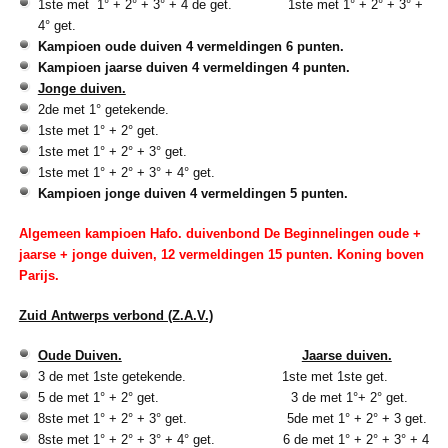
1ste met 1° + 2° + 3° + 4 de get. 1ste met 1° + 2° + 3° +
4° get.
Kampioen oude duiven 4 vermeldingen 6 punten.
Kampioen jaarse duiven 4 vermeldingen 4 punten.
Jonge duiven.
2de met 1° getekende.
1ste met 1° + 2° get.
1ste met 1° + 2° + 3° get.
1ste met 1° + 2° + 3° + 4° get.
Kampioen jonge duiven 4 vermeldingen 5 punten.
Algemeen kampioen Hafo. duivenbond De Beginnelingen oude +
jaarse + jonge duiven, 12 vermeldingen 15 punten.
Koning boven
Parijs.
Zuid Antwerps verbond (Z.A.V.)
Oude Duiven.
Jaarse duiven.
3 de met 1ste getekende. 1ste met 1ste get.
5 de met 1° + 2° get. 3 de met 1°+ 2° get.
8ste met 1° + 2° + 3° get. 5de met 1° + 2° + 3 get.
8ste met 1° + 2° + 3° + 4° get. 6 de met 1° + 2° + 3° + 4