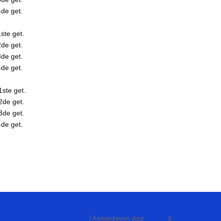
de get.
ste get.
de get.
de get.
de get.
1ste get.
2de get.
3de get.
de get.
Johnny van Miert – Boom
| Aangedreven door
Mantra
&
WordPress.