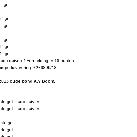
° get.
3° get.
° get.
° get.
3° get.
4° get.
ude duiven 4 vermeldingen 16 punten.
onge duiven ring. 6269809/13.
013 oude bond A.V Boom.
n
de get. oude duiven.
de get. oude duiven.
ste get.
de get.
de get.