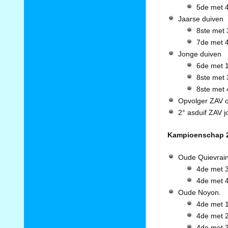
5de met 4
Jaarse duiven
8ste met 
7de met 4
Jonge duiven
6de met 1
8ste met 
8ste met 
Opvolger ZAV o
2° asduif ZAV j
Kampioenschap 2
Oude Quievrai
4de met 3
4de met 4
Oude Noyon.
4de met 1
4de met 2
4de met 3