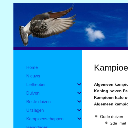
Kampioe
Home
Nieuws
Liefhebber
Algemeen kampio
Koning boven Par
Duiven
Kampioen hafo ou
Beste duiven
Algemeen kampio
Uitslagen
Oude duiven.
Kampioenschappen
2de met 1
Reportages