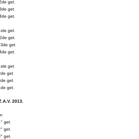
2de get.
3de get.
4de get.
ste get.
2de get.
3de get.
4de get.
ste get.
de get.
de get.
de get.
.A.V. 2013.
en
° get.
° get.
° get.