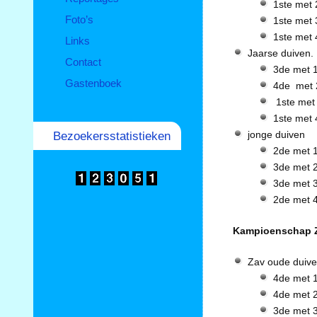
1ste met 
Foto’s
1ste met 
1ste met 
Links
Jaarse duiven.
Contact
3de met 1
Gastenboek
4de met 
1ste met 
1ste met 
jonge duiven
Bezoekersstatistieken
2de met 1
3de met 2
3de met 3
2de met 4
Kampioenschap Z
Zav oude duiv
4de met 1
4de met 2
3de met 3