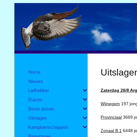
Uitslage
Home
Nieuws
Liefhebber
Zaterdag 26/8 Ar
Duiven
Wijnegem
197 jong
Beste duiven
Provinciaal
3669 jo
Uitslagen
Kampioenschappen
Zonaal
B 1
6448 jo
Reportages