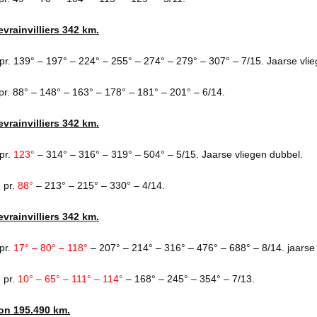
vrainvilliers 342 km.
r. 139° – 197° – 224° – 255° – 274° – 279° – 307° – 7/15. Jaarse vli
pr. 88° – 148° – 163° – 178° – 181° – 201° – 6/14.
vrainvilliers 342 km.
pr.
123°
– 314° – 316° – 319° – 504° – 5/15. Jaarse vliegen dubbel.
 pr.
88°
– 213° – 215° – 330° – 4/14.
vrainvilliers 342 km.
pr.
17° – 80° – 118°
– 207° – 214° – 316° – 476° – 688° – 8/14. jaarse 
 pr.
10° – 65° – 111° – 114°
– 168° – 245° – 354° – 7/13.
on 195.490 km.