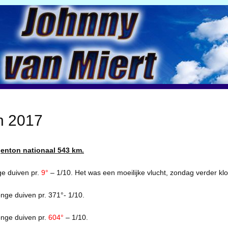
n 2017
genton nationaal 543 km.
e duiven pr.
9°
– 1/10. Het was een moeilijke vlucht, zondag verder kl
nge duiven pr. 371°- 1/10.
nge duiven pr.
604°
– 1/10.