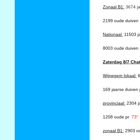
Zonaal B1:
3674 ja
2199 oude duiven p
Nationaal:
11503 ja
8003 oude duiven p
Zaterdag 8/7 Cha
Wijnegem lokaal:
6
169 jaarse duiven 
provinciaal:
2304 j
1208 oude pr.
73°
zonaal B1:
2903 ou