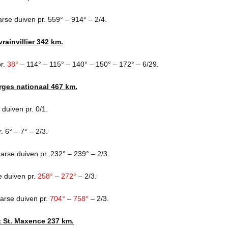
rse duiven pr. 559° – 914° – 2/4.
ainvillier 342 km.
pr.
38°
– 114° – 115° – 140° – 150° – 172° – 6/29.
rges nationaal 467 km.
duiven pr. 0/1.
. 6° – 7° – 2/3.
arse duiven pr. 232° – 239° – 2/3.
 duiven pr.
258°
–
272°
– 2/3.
arse duiven pr.
704°
–
758°
– 2/3.
t St. Maxence 237 km.