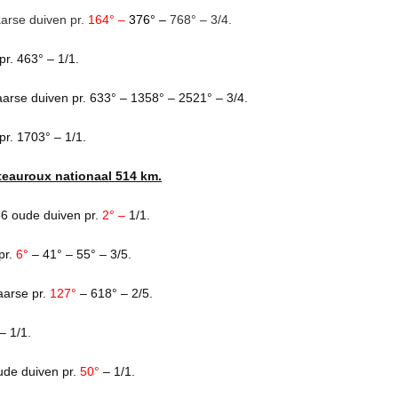
arse duiven pr.
164° –
376° –
768° – 3/4.
r. 463° – 1/1.
arse duiven pr. 633° – 1358° – 2521° – 3/4.
r. 1703° – 1/1.
teauroux nationaal 514 km.
6 oude duiven pr.
2° –
1/1.
pr.
6°
– 41° – 55° – 3/5.
aarse pr.
127°
– 618° – 2/5.
– 1/1.
de duiven pr.
50°
– 1/1.