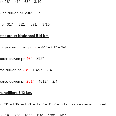
pr. 28° – 41° – 63° – 3/10.
ude duiven pr. 206° – 1/1.
 pr. 317° – 521° – 871° – 3/10.
ateauroux Nationaal 514 km.
56 jaarse duiven pr.
3°
– 44° – 81° – 3/4.
aarse duiven pr.
46°
– 892°.
se duiven pr.
73°
– 1327° – 2/4.
arse duiven pr.
281°
– 4812° – 2/4.
invilliers 342 km.
. 78° – 106° – 160° – 179° – 195° – 5/12. Jaarse vliegen dubbel.
pr. 49° – 70° – 104° – 115° – 129° – 5/11.