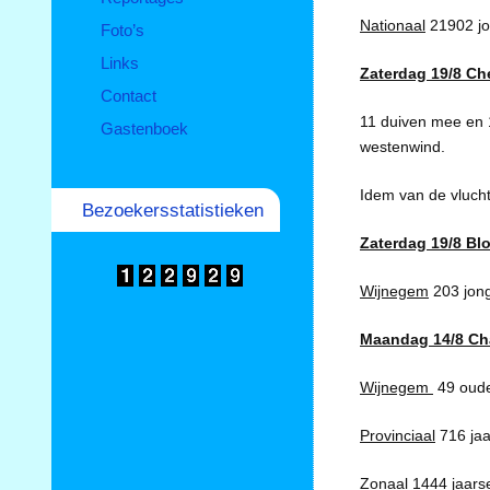
Nationaal
21902 jo
Foto’s
Links
Zaterdag 19/8 Che
Contact
11 duiven mee en 1
Gastenboek
westenwind.
Idem van de vlucht 
Bezoekersstatistieken
Zaterdag 19/8 Blo
Wijnegem
203 jong
Maandag
14/8 Ch
Wijnegem
49 oude 
Provinciaal
716 jaa
Zonaal
1444 jaarse