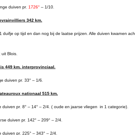
nge duiven pr.
1726°
– 1/10.
vrainvilliers 342 km.
 duifje op tijd en dan nog bij de laatse prijzen. Alle duiven kwamen ac
uit Blois.
is 449 km. interprovinciaal.
e duiven pr. 33° – 1/6.
ateauroux nationaal 515 km.
duiven pr. 8° – 14° – 2/4. ( oude en jaarse vliegen in 1 categorie).
rse duiven pr. 142° – 209° – 2/4.
 duiven pr. 225° – 343° – 2/4.