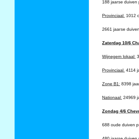
188 jaarse duiven 
Provinciaal.
1012 o
2661 jaarse duiven
Zaterdag 10/6 Ch
Wijnegem lokaal:
3
Provinciaal.
4114 j
Zone B1:
8398 jaar
Nationaal:
24969 ja
Zondag 4/6 Chevra
688 oude duiven pr
480 jaarse duiven 