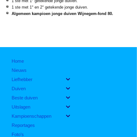
1 ste met 1° getekende jonge duiven.
1 ste met 1° en 2° getekende jonge duiven.
Algemeen kampioen jonge duiven Wijnegem-fond 80.
Home
Nieuws
Liefhebber
Duiven
Beste duiven
Uitslagen
Kampioenschappen
Reportages
Foto’s