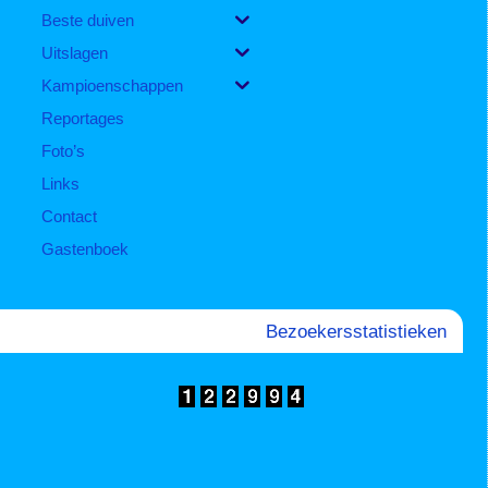
Beste duiven
Uitslagen
Kampioenschappen
Reportages
Foto’s
Links
Contact
Gastenboek
Bezoekersstatistieken