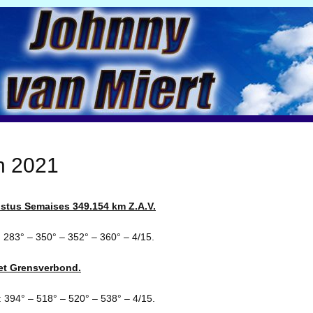
n 2021
stus Semaises 349.154 km Z.A.V.
 283° – 350° – 352° – 360° – 4/15.
et Grensverbond.
 394° – 518° – 520° – 538° – 4/15.