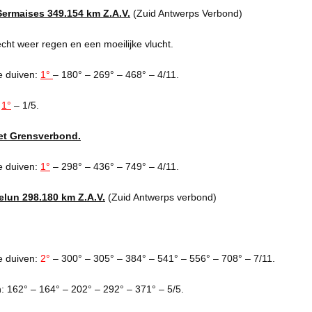
Sermaises 349.154 km Z.A.V.
(Zuid Antwerps Verbond)
cht weer regen en een moeilijke vlucht.
e duiven:
1°
– 180° – 269° – 468° – 4/11.
:
1°
– 1/5.
et Grensverbond.
e duiven:
1°
– 298° – 436° – 749° – 4/11.
elun 298.180 km Z.A.V.
(Zuid Antwerps verbond)
e duiven:
2°
– 300° – 305° – 384° – 541° – 556° – 708° – 7/11.
: 162° – 164° – 202° – 292° – 371° – 5/5.