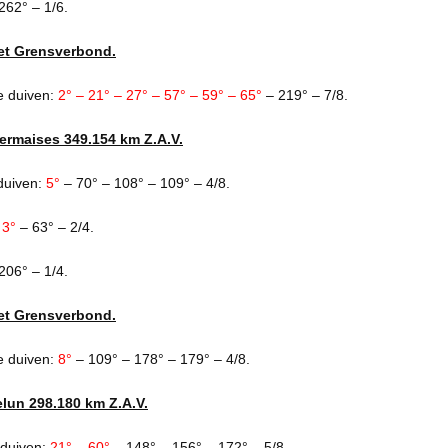
262° – 1/6.
et Grensverbond.
e duiven:
2° – 21° – 27° – 57° – 59° – 65°
– 219° – 7/8.
Sermaises 349.154 km Z.A.V.
duiven:
5°
– 70° – 108° – 109° – 4/8.
:
3°
– 63° – 2/4.
206° – 1/4.
et Grensverbond.
e duiven:
8°
– 109° – 178° – 179° – 4/8.
elun 298.180 km Z.A.V.
 duiven:
21° – 60°
– 148° – 156° – 172° – 5/8.