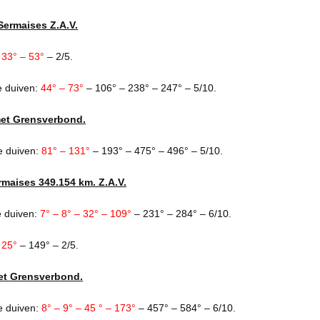
Sermaises Z.A.V.
:
33° – 53°
– 2/5.
e duiven:
44° – 73°
– 106° – 238° – 247° – 5/10.
et Grensverbond.
e duiven:
81° – 131°
– 193° – 475° – 496° – 5/10.
rmaises 349.154 km. Z.A.V.
e duiven:
7° – 8° – 32° – 109°
– 231° – 284° – 6/10.
:
25°
– 149° – 2/5.
et Grensverbond.
e duiven:
8° – 9° – 45 ° – 173°
– 457° – 584° – 6/10.