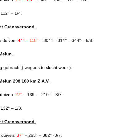
 112° – 1/4.
et Grensverbond.
e duiven:
44° – 118°
– 304° – 314° – 344° – 5/8.
Melun.
ug gebracht,( wegens te slecht weer ).
Melun 298.180 km Z.A.V.
 duiven:
27°
– 139° – 210° – 3/7.
 132° – 1/3.
et Grensverbond.
 duiven:
37°
– 253° – 382° -3/7.