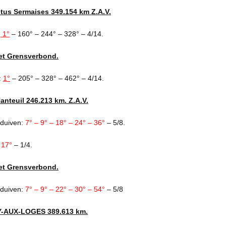
tus Sermaises 349.154 km Z.A.V.
:
1°
– 160° – 244° – 328° – 4/14.
et Grensverbond.
:
1°
– 205° – 328° – 462° – 4/14.
Nanteuil 246.213 km. Z.A.V.
 duiven:
7° – 9° – 18° – 24° – 36°
– 5/8.
:
17°
– 1/4.
et Grensverbond.
 duiven:
7° – 9° – 22° – 30° – 54°
– 5/8
FAY-AUX-LOGES 389.613 km.