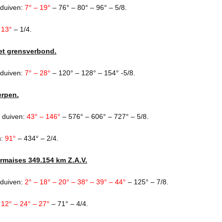
duiven:
7° – 19°
– 76° – 80° – 96° – 5/8.
:
13°
– 1/4.
et grensverbond.
 duiven:
7° – 28°
– 120° – 128° – 154° -5/8.
erpen.
 duiven:
43° – 146°
– 576° – 606° – 727° – 5/8.
n:
91°
– 434° – 2/4.
ermaises 349.154 km Z.A.V.
 duiven:
2° – 18° – 20° – 38° – 39° – 44°
– 125° – 7/8.
:
12° – 24° – 27°
– 71° – 4/4.