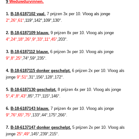
9
Weduwduivinnen.
1.
B-18-6187102 vaal.
7 prijzen 3x per 10.
Vloog als jonge
2°,26°,61°
,119°,142°,109°,130°.
2.
B-18-6187109 blauw.
9 prijzen 8x per 10. Vloog als jonge
4°,24°,18°,26°,9°,33°,11°,45°
,203°.
3.
B-18-6187112 blauw.
6 prijzen 3x per 10. Vloog als jonge
9°,8°,25°
,74°,59°,235°.
4.
B-18-6187115 donker geschelpt.
6 prijzen 2x per 10. Vloog als
jonge
9°,51°
,31°,156°,128°,172°.
5.
B-18-6187130 geschelpt.
8 prijzen 4x per 10. Vloog als jonge
5°,4°,8°,43°
,85°,77°,115°,146°.
6.
B-18-6187143 blauw.
7 prijzen 4x per 10. Vloog als jonge
9°,76°,65°,75°
,133°,44°,175°,266°.
7.
B-18-6137147 donker geschelpt.
5 prijzen 2x per 10. Vloog als
jonge
25°,49°
,145°,239°,215°.