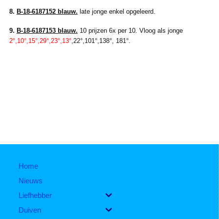
8.
B-18-6187152 blauw.
late jonge enkel opgeleerd.
9.
B-18-6187153 blauw.
10 prijzen 6x per 10. Vloog als jonge
2°,10°,15°,29°,23°,13°
,22°,101°,138°, 181°.
Home
Nieuws
Liefhebber
Duiven