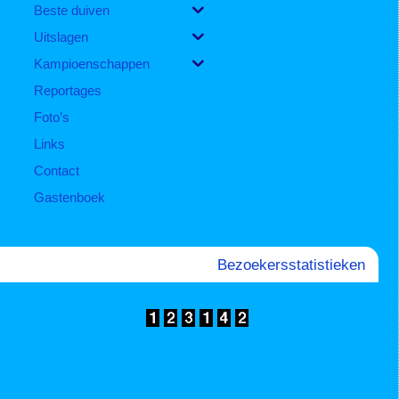
Beste duiven
Uitslagen
Kampioenschappen
Reportages
Foto’s
Links
Contact
Gastenboek
Bezoekersstatistieken