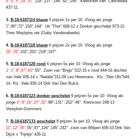
5°,5°,5°,18°,47°
,118°,137°,146°,42°,145°. Kleinzoon van “Cancellara”
437-11.
3.
B-18-6187114 blauw
5 prijzen 1x per 10. Vloog als jonge
5°
,80°,72°,150°,144°. Uit “Thor” 668-12 x Donker geschelpt 973-15
Theo Weytjens ras (Gaby Vandenabeele).
4.
B-18-6187118 blauw
6 prijzen 2x per 10. Vloog als jonge
26°,29°,
102°,201°,219°,197°.
5.
B-18-6187120 rood
6 prijzen 5x per 10. Vloog als jonge
1°,1°,8°,47°,60°
,55°. Zoon van “Brigo” 522-15 x rood 444-16 dochter
van Vale 935-14 x “Natalie”311-09 Leo Heremans. Klz. “Den Ufo”544-
14, Klz. Vale 935-14 Dirk Van Den Bulck.
6.
B-18-6187123 donker geschelpt
9 prijzen 5x per 10. Vloog als
jonge
6°,8°,16°,27°,32°
,98°,131° ,252°,46°. Kleinzoon 248-13
Vereyken-Gommers.
7.
B-18-6187133 geschelpt
8 prijzen 3x per 10. Vloog als jonge
11°,12°,35°
,55°,87°,126°,145°,242°. zoon van Witpen 609-10 Dirk Van
Dijck x “Fijntje” 426-11.