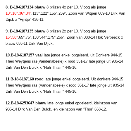
8.
B-18-6187134 blauw
8 prijzen 4x per 10. Vloog als jonge
10°,18°,36°,34°
,113°,122°,155°,259°. Zoon van Witpen 609-10 Dirk Van
Dijck x “Fijntje” 436-11.
9.
B-18-6187135 blauw
8 prijzen 2x per 10. Vloog als jonge
16°,58°
,65°,75°,133°,44°,175°,266°. Zoon van 088-14 Hok Verbeeck x
blauw 036-11 Dirk Van Dijck.
10.
B-18-6187157 vaal
late jonge enkel opgeleerd. uit Donkere 944-15
Theo Weytjens ras(Vandenabeele) x rood 351-17 late jonge uit 935-14
Dirk Van Den Bulck x “Nafi Thiam” 445-16.
11.
B-18-6187160 rood
late jonge enkel opgeleerd. Uit donkere 944-15
Theo Weytjens ras (Vandenabeele) x rood 351-17 late jonge uit 935-14
Dirk Van Den Bulck x “Nafi Thiam” 445-16.
12.
B-18-6253647 blauw
late jonge enkel opgeleerd, kleinzoon van
935-14 Dirk Van Den Bulck, en kleinzoon van “Thor” 668-12.