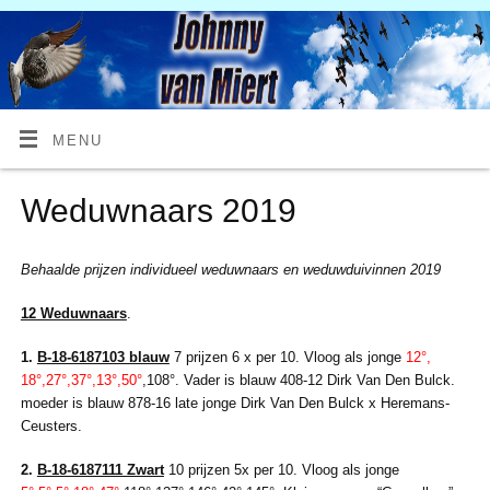
MENU
Weduwnaars 2019
B
ehaalde prijzen individueel weduwnaars en weduwduivinnen 2019
12 Weduwnaars
.
1.
B-18-6187103 blauw
7 prijzen 6 x per 10. Vloog als jonge
12°,
18°,27°,37°,13°,50°
,108°. Vader is blauw 408-12 Dirk Van Den Bulck.
moeder is blauw 878-16 late jonge Dirk Van Den Bulck x Heremans-
Ceusters.
2.
B-18-6187111 Zwart
10 prijzen 5x per 10. Vloog als jonge